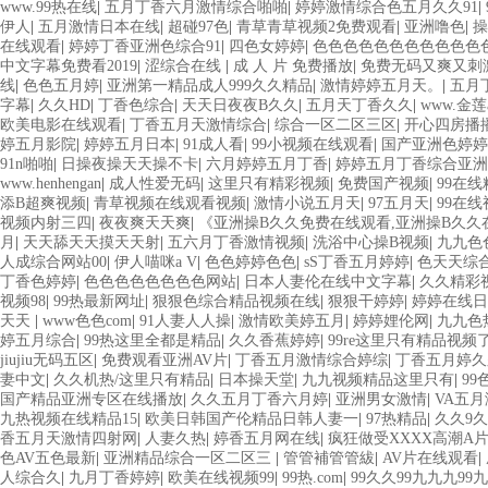
www.99热在线
|
五月丁香六月激情综合啪啪
|
婷婷激情综合色五月久久91
|
伊人
|
五月激情日本在线
|
超碰97色
|
青草青草视频2免费观看
|
亚洲噜色
|
操
在线观看
|
婷婷丁香亚洲色综合91
|
四色女婷婷
|
色色色色色色色色色色色色
中文字幕免费看2019
|
涩综合在线
|
成 人 片 免费播放
|
免费无码又爽又刺
线
|
色色五月婷
|
亚洲第一精品成人999久久精品
|
激情婷婷五月天。
|
五月
字幕
|
久久HD
|
丁香色综合
|
天天日夜夜B久久
|
五月天丁香久久
|
www.金莲
欧美电影在线观看
|
丁香五月天激情综合
|
综合一区二区三区
|
开心四房播
婷五月影院
|
婷婷五月日本
|
91成人看
|
99小视频在线观看
|
国产亚洲色婷婷久久99精
91n啪啪
|
日操夜操天天操不卡
|
六月婷婷五月丁香
|
婷婷五月丁香综合亚洲
www.henhengan
|
成人性爱无码
|
这里只有精彩视频
|
免费国产视频
|
99在
添B超爽视频
|
青草视频在线观看视频
|
激情小说五月天
|
97五月天
|
99在
视频内射三四
|
夜夜爽天天爽
|
《亚洲操B久久免费在线观看,亚洲操B久久在线
月
|
天天舔天天摸天天射
|
五六月丁香激情视频
|
洗浴中心操B视频
|
九九色
人成综合网站00
|
伊人喵咪a V
|
色色婷婷色色
|
sS丁香五月婷婷
|
色天天综
丁香色婷婷
|
色色色色色色色色网站
|
日本人妻伦在线中文字幕
|
久久精彩视
视频98
|
99热最新网址
|
狠狠色综合精品视频在线
|
狠狠干婷婷
|
婷婷在线日
天天
|
www色色com
|
91人妻人人操
|
激情欧美婷五月
|
婷婷娌伦网
|
九九色
婷五月综合
|
99热这里全都是精品
|
久久香蕉婷婷
|
99re这里只有精品视频
jiujiu无码五区
|
免费观看亚洲AV片
|
丁香五月激情综合婷综
|
丁香五月婷久
妻中文
|
久久机热/这里只有精品
|
日本操天堂
|
九九视频精品这里只有
|
99
国产精品亚洲专区在线播放
|
久久五月丁香六月婷
|
亚洲男女激情
|
VA五
九热视频在线精品15
|
欧美日韩国产伦精品日韩人妻一
|
97热精品
|
久久9久
香五月天激情四射网
|
人妻久热
|
婷香五月网在线
|
疯狂做受XXXX高潮A
色AV五色最新
|
亚洲精品综合一区二区三
|
管管補管管紱
|
AV片在线观看
|
人综合久
|
九月丁香婷婷
|
欧美在线视频99
|
99热.com
|
99久久99九九九99