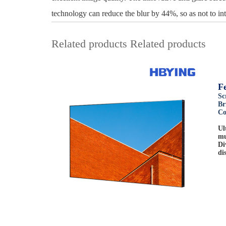
technology can reduce the blur by 44%, so as not to int
Related products
Related products
F
Sc
Br
Co
Ul
mu
Di
di