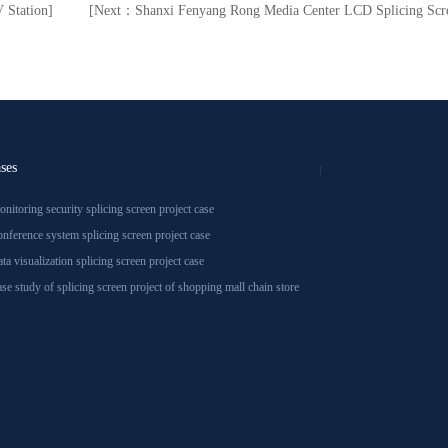
 Station]
[Next：Shanxi Fenyang Rong Media Center LCD Splicing Scre
ases
nitoring security splicing screen project case
nference system splicing screen project case
ta visualization splicing screen project case
se study of splicing screen project of shopping mall chain store