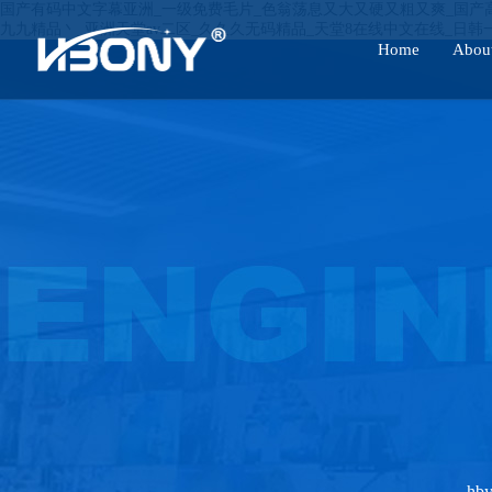
国产有码中文字幕亚洲_一级免费毛片_色翁荡息又大又硬又粗又爽_国产
九九精品丶_亚洲天堂av二区_久久久无码精品_天堂8在线中文在线_日
Home
Abou
hby