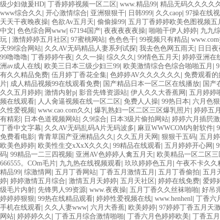
级少妇做爰HD
|
丁香婷婷视频一区二区
|
www.精品99
|
精品无码久久久久
www综合久久
|
开心激情综合
|
亚洲狠狠干
|
日韩999
|
久久caop
|
97操在线
天天干夜晚夜操
|
色欲Av五月天
|
偷偷操99
|
五月丁香婷婷欧美色图视频五月
中文
|
色色综合网www
|
67194国产
|
夜夜夜夜夜操
|
啪啪干伊人婷婷
|
九九
玩
|
激情婷婷五月社区
|
97蜜桃网站
|
色色色干
|
99视频只有精品
|
www.co
天99综合网站
|
久久AV无码精品人妻系列试探
|
我去色色网五雨天
|
日日夜
99噜噜噜
|
丁香婷婷午夜
|
久久一操
|
综久久久
|
99情色五月天
|
婷婷亚洲在
洲av成人在线
|
欧美三日本三级少妇三99
|
欧美激情综合色综合啪啪五月
|
有久久精品免费
|
伍月婷丁香花全集
|
色婷婷AV久久久久久久
|
免费观看的
片
|
成人精品视频99在线观看免费
|
国产精品日本一区二区在线播放
|
国产
久久五月婷婷
|
激情内射p
|
影音先锋资源站
|
伊人久久大香蕉网
|
五月婷婷
频在线观看
|
人人肏逼视频在线一区二区
|
免费人人操
|
99热日本
|
六月色狠
久性爱视频
|
www.cao.com久久
|
爆乳熟妇一区二区三区爆乳照片
|
婷婷五
有精彩
|
日本色道视频网站
|
久9综合
|
日本3级片偷拍网站
|
婷婷六月插屄激
丁香中文字幕
|
久久AV无码乱码A片无码波多
|
麻豆WWWCOM内射软件
|
免费看电影
|
青青草国产亚洲精品久久
|
久久五月天网
|
狠狠干五码
|
五月婷
欧美色婷婷
|
欧美性生交xXxX久久久
|
99精品在线观看
|
五月婷婷开心网
|
码
|
99精品一二三四视频
|
亚洲AV色婷婷人禽五月天
|
欧美精品一区二区三
666555。COm毛片
|
九九热在线视频观看
|
玖玖婷婷色五月
|
午夜不卡久久
精品99
|
综激情网
|
五月丁香网站
|
丁香五月激情五月
|
五月丁香偷拍
|
五月
婷
|
婷婷激情五月综合
|
激情五月天婷婷
|
五月天社区
|
婷婷在线免费
|
爱婷
级毛片内射
|
先锋男人99资源
|
www.夜夜操
|
五月丁香久久丝袜啪啪
|
好吊
婷婷婷狠狠
|
99热在线精品观看
|
婷婷性爱视频在线
|
www.henhenl
|
丁香六
手机在线观看
|
久久人妻www
|
六月大香蕉
|
欧美婷婷
|
97婷婷丁香五月天
网站
|
婷婷婷久久
|
丁香五月综合激情啪啪
|
丁香六月色婷婷欧美
|
丁香五月