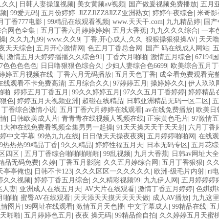
久久久
|
日韩人妻操逼视频
|
美女黄频aⅴ视频
|
国产做爰视频免费播放
|
五月
视频
|
99爱无码
|
五月份婷婷
|
JlZZJlZZ8JlZZ亚洲熟女
|
婷婷午夜综合
|
米奇影
丁香777电影
|
99精品在线观看视频
|
www.天天干.com
|
九九精品婷
|
国产
综合网色全集
|
五月丁香六月婷婷婷婷
|
五月大香蕉
|
九九久久久综合
|
一本
m操
|
久久九九99
|
www.久久9
|
丁香,开心成人,久久
|
狠狠操狠狠操AV
|
天天
夜天天综合
|
五月开心激情网
|
色五月丁香总合网
|
国产 码在线成人网站
|
线
|
激情五月天婷婷播播久久综合91
|
丁香六月啪啪
|
激情五月综合
|
67194
97色色色色色
|
日日噜狠狠色综合久
|
少妇人妻综合色6699
|
欧美综合五月丁
婷婷五月视频在线
|
丁香六月无码播放
|
五月天色丁香
|
成全看免费观看完
在线观看不卡免费高清
|
五月综合久久
|
97婷婷五月
|
操婷婷久久
|
伊人玖玖
啪啪
|
婷婷五月丁香五月
|
99久久婷婷五月
|
97久久五月丁香婷婷
|
婷婷精品
狠色
|
婷婷五月天视频亚洲
|
超碰在线精品
|
日韩亚洲精品无码一区二区
|
五
月丁香综合激情小说
|
五月丁香六月婷婷在线观看
|
av在线免费播放
|
欧美日
情
|
日韩欧美成人片
|
青青青在线视频人视频在线
|
正宗黄色毛片
|
97激情
91大神在线免费看视频全集男男一起操
|
91天天操天天干天天射
|
六月丁香
婷中文字幕
|
99热九九在线
|
日日做天天操夜夜爽
|
五月婷婷啪啪网
|
在线观
99热热热99精品丁香
|
9久久精品
|
婷婷性福五月天
|
日本无码专区
|
五月花综
区四区
|
五月丁香综合啪啪啪啪啪
|
99乱视频
|
九月大香蕉
|
日韩av网址大全
精品无码免费
|
久婷
|
丁香五月影院
|
久久五月婷综合网
|
五月丁香狠狠
|
久
天亭亭俺也
|
日韩不卡123
|
久久久区区一久久久久久
|
欧洲-级毛片内射
|
ri
婷久久视频
|
婷婷丁香五月综合
|
久久精彩视频99
|
九九伊人网
|
五月婷婷婷
兆人妻
|
亚洲成人在线五月天
|
AV大片在线观看
|
激情丁香五月婷婷
|
色娸娸
月啪啪
|
蜜臀AV在线观看
|
天天添天天摸天天天天做
|
成人AV播放
|
九九这
激情图片
|
99网址在线观看
|
激情五月天色播
|
中文字幕成人
|
99精品在线
|
五
天啪啪
|
五月婷婷色五月
|
夜夜 操无码
|
99精品偷自拍
|
久久婷婷五月天蜜