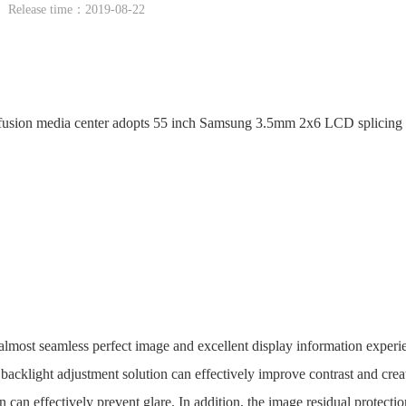
Release time：2019-08-22
fusion media center adopts 55 inch Samsung 3.5mm 2x6 LCD splicing 
almost seamless perfect image and excellent display information experi
backlight adjustment solution can effectively improve contrast and crea
n can effectively prevent glare. In addition, the image residual protectio