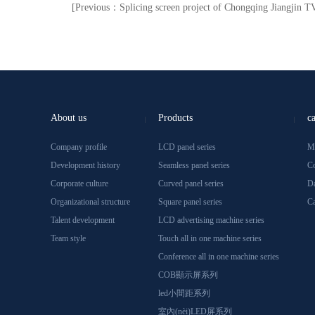
[Previous：Splicing screen project of Chongqing Jiangjin TV
About us
Products
c
Company profile
LCD panel series
Mo
Development history
Seamless panel series
Co
Corporate culture
Curved panel series
Da
Organizational structure
Square panel series
Ca
Talent development
LCD advertising machine series
Team style
Touch all in one machine series
Conference all in one machine series
COB顯示屏系列
led小間距系列
室內(nèi)LED屏系列