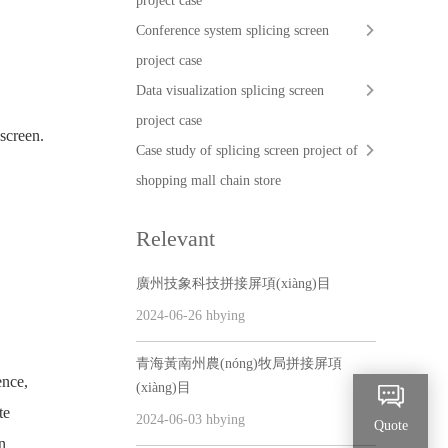
project case
Conference system splicing screen
project case
Data visualization splicing screen
project case
screen.
Case study of splicing screen project of
shopping mall chain store
Relevant
廣州技象科技拼接屏項(xiàng)目
2024-06-26 hbying
青海黃南州農(nóng)牧局拼接屏項
ence,
(xiàng)目
te
2024-06-03 hbying
Quote
n