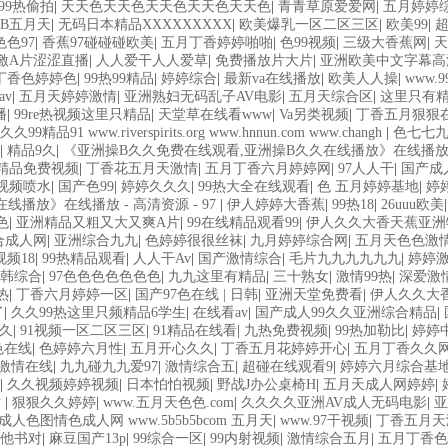
99热偷拍
|
天天色天天色天天色天天色天天色
|
青青草原爱爱网
|
五月婷婷
B五月天
|
无码日本精品XXXXXXXXX
|
欧美爆乳一区二区三区
|
欧美99
|
色97
|
香蕉97碰碰碰欧美
|
五月丁香婷婷啪啪
|
色99视频
|
三级大香蕉网
|
天
激A片涩涩直播
|
人人爱干人人爱草
|
免费播放片大片
|
亚洲欧美中文字幕高
丁香色婷婷色
|
99热99精品
|
婷婷综合
|
最新va在线播放
|
欧美人人操
|
www.
av
|
五月天婷婷激情
|
亚洲熟妇无码乱子AV电影
|
五月天综合区
|
这里只有
播
|
99re热视频这里只精品
|
天堂草在线看www
|
Va另类视频
|
丁香五月狠狠
品91 www.riverspirits.org www.hnnun.com www.changh
|
色七七
|
精品9久
|
《亚洲操B久久免费在线观看,亚洲操B久久在线播放》在线播放 - 
线精品免费视频
|
丁香花五月天激情
|
五月丁香六月婷婷网
|
97人人干
|
国产成
线视频喷水
|
国产色99
|
婷婷久久久
|
99热大全在线观看
|
色 五月婷婷基地
|
婷
播放》在线播放 - 高清资源 - 97
|
伊人婷婷大香蕉
|
99热18
|
26uuu欧美
色
|
亚洲精品又粗又大又爽A片
|
99在线精品观看99
|
伊人久久大香天蕉亚洲
合成人网
|
亚洲综合九九
|
色婷婷很很丝袜
|
九月婷婷综合网
|
五月天色色激
频18
|
99热精品观看
|
人人干Av
|
国产激情综合
|
毛片九九九九九九
|
婷婷
韩综合
|
97色色色色色色色
|
九九这里有精品
|
三十熟女
|
激情99热
|
深爱激
热
|
丁香六月婷婷一区
|
国产97色在线 | 日韩
|
亚洲天堂免费看
|
伊人久久大
了
|
久久99热这里只频精品6学生
|
在线看av
|
国产成人99久久亚洲综合精品
|
久
|
91视频一区二区三区
|
91精品在线看
|
九热免费视频
|
99热加勒比
|
婷婷
色在线
|
色婷婷六月性
|
五月开心久久
|
丁香五月花婷婷开心
|
五月丁香久久
月激情在线
|
九九碰九九爱97
|
激情综合五
|
超碰在线观看9
|
婷婷六月综合基
|
久久视频婷婷视频
|
日本怕怕视频
|
野战J办公桌椅H
|
五月天成人网婷婷
|
片
|
狠狠久久婷婷
|
www.五月天色色.com
|
久久久久亚洲AV成人无码电影
|
亚
成人色图情色成人网 www.5b5b5bcom 五月天
|
www.97干视频
|
丁香五月天
九他书对
|
麻豆国产13p
|
99综合一区
|
99内射视频
|
激情综合五月
|
五月丁香色