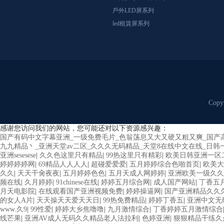
戶外LED屏系列
led租賃屏系列
Copy
感谢您访问我们的网站，您可能还对以下资源感兴趣：
国产有码中文字幕亚洲_一级免费毛片_色翁荡息又大又硬又粗又爽_国产
九九精品丶_亚洲天堂av二区_久久久无码精品_天堂8在线中文在线_日
亚洲sesesese
|
久久色这里只有精品
|
99热这里只有精彩
|
欧美日韩亚洲一区
婷婷婷婷网
|
69精品人人人人
|
超碰爱爱爱
|
五月婷婷综合色啪首页
|
欧美大
久久
|
天天干肏夜夜
|
五月婷婷色色
|
五月天成人网婷婷
|
亚洲欧美一级久久
频在线
|
久月婷婷
|
91chinese在线
|
婷婷五月综合网
|
成人国产网站
|
丁香五
月天电影院
|
在线观看国产亚洲视频免费
|
婷婷操逼网
|
国产亚洲精品久久
的女人A片
|
天天操天天爱天天日
|
99热免费精品
|
婷婷丁香五
|
亚洲中文无
www.久9
|
99性爱
|
婷婷大乡焦噜噜
|
九月激情综合
|
丁香婷婷五月激情综合
线芒果
|
亚洲AV成人无码久久精品老人法拉利
|
色婷亚洲
|
狠狠精品干练久