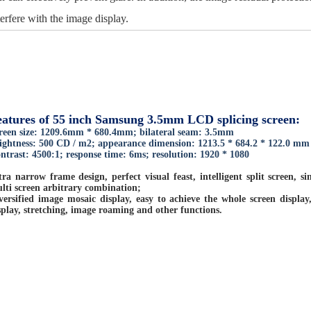
erfere with the image display.
eatures of 55 inch Samsung 3.5mm LCD splicing screen:
reen size: 1209.6mm * 680.4mm; bilateral seam: 3.5mm
ightness: 500 CD / m2; appearance dimension: 1213.5 * 684.2 * 122.0 m
ntrast: 4500:1; response time: 6ms; resolution: 1920 * 1080
tra narrow frame design, perfect visual feast, intelligent split screen, si
lti screen arbitrary combination;
versified image mosaic display, easy to achieve the whole screen displa
splay, stretching, image roaming and other functions.