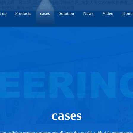
高清无码一区二区_国产欧亚州美日韩综合区_东北人美女AV在线免费看_
韩一码无码_蜜乳一区二区三区四区在线观看
t us
Products
cases
Solution
News
Video
Hono
cases
ing splicing screen projects are all over the world, with rich experience