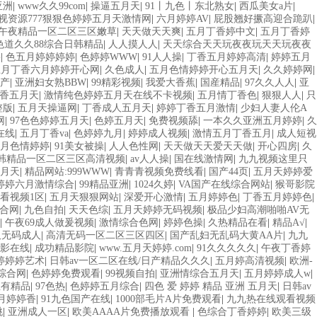
亚洲
|
www久久99com
|
操逼五月天
|
91丨九色丨东北熟女
|
西瓜美女a片
|
视资源777狠狠色婷婷五月天激情网
|
六月婷婷AV
|
屁股翘好撅高迎合跪趴
|
午夜精品一区二区三区嫩草
|
天天做天天爽
|
五月丁香婷中文
|
五月丁香婷
色道久久88综合日韩精品
|
人人摸人人
|
天天综合天天玩夜夜玩天天玩夜夜
噜
|
色五月婷婷婷婷
|
色婷婷WWW
|
91人人操
|
丁香五月婷婷高清
|
婷婷五月
五月丁香六月婷婷开心网
|
久色成人
|
五月色情婷婷开心五月天
|
久久婷婷网
|
国产
|
亚洲妇女熟BBW
|
99精彩视频
|
我爱大香蕉
|
国産精品
|
97久久人人
|
亚
香五月天
|
激情纯色婷婷五月天在线不卡视频
|
五月情丁香色
|
狠狠人人
|
只
整版
|
五月天操逼网
|
丁香成人五月天
|
婷婷丁香五月激情
|
少妇人妻人伦A
网
|
97色色婷婷五月天
|
色婷五月天
|
免费视频舔
|
一本久久亚洲五月婷婷
|
久
在线
|
五月丁香va
|
色婷婷九月
|
婷婷成人视频
|
激情五月丁香五月
|
成人短视
月色情婷婷
|
91美女被操
|
人人色性网
|
天天做天天爱天天做
|
开心四房
|
久
韩精品一区二区三区高清视频
|
av人人操
|
国在线激情网
|
九九视频这里只
五月天
|
精品网站:999WWW
|
青青青视频免费线看
|
国产44页
|
五月天婷婷爱
婷婷六月激情综合
|
99精品亚洲
|
1024久婷
|
VA国产在线综合网站
|
猴哥影院
看视频1区
|
五月天狠狠网站
|
深爱开心激情
|
五月婷婷色
|
丁香五月婷婷色
|
合网
|
九色自拍
|
天天色综
|
五月天婷婷无码视频
|
极品少妇高潮啪啪AV无
|
午夜69成人做爰视频
|
激情综合色网
|
婷婷色操
|
久热精品在看
|
精品A√
|
久无码成人
|
高清无码一区二区三区四区
|
国产乱妇无乱码大黄AA片
|
九九
电影在线
|
成功精品影院
|
www.五月天婷婷.com
|
91久久久久久
|
午夜丁香婷
婷婷婷艺术
|
日韩av一区二区在线/日产精品久久久
|
五月婷高清视频
|
欧洲-
综合网
|
色婷婷免费观看
|
99视频自拍
|
亚洲情综合五月天
|
五月婷婷成人w
|
里有精品
|
97色热
|
色婷婷五月综合
|
四色 爱 婷婷 精品 亚洲 五月天
|
日韩av
月婷婷香
|
91九色国产在线
|
1000部毛片A片免费观看
|
九九热在线观看视频
桃
|
亚洲成人一区
|
欧美AAAA片免费播放观看
|
色综合丁香婷婷
|
欧美三级