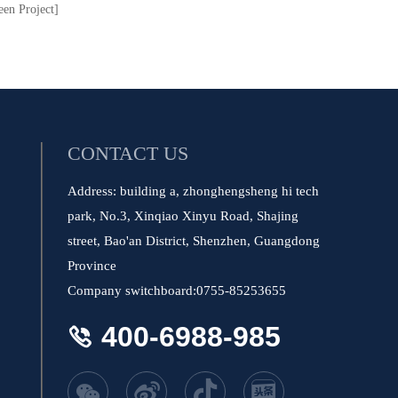
en Project]
CONTACT US
Address: building a, zhonghengsheng hi tech
park, No.3, Xinqiao Xinyu Road, Shajing
street, Bao'an District, Shenzhen, Guangdong
Province
Company switchboard:0755-85253655
400-6988-985