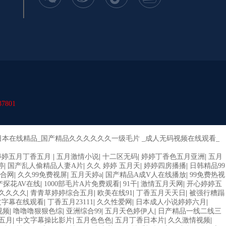
37801
日本在线精品_国产精品久久久久久久一级毛片 _成人无码视频在线观看_
婷婷五月丁香五月
|
五月激情小说
|
十二区无码
|
婷婷丁香色五月亚洲
|
五月
婷
|
国产乱人偷精品人妻A片
|
久久 婷婷 五月天
|
婷婷四房播播
|
日韩精品99
合网
|
久久99免费视屏
|
五月天婷a
|
国产精品A成V人在线播放
|
99免费热视
产探花AV在线
|
1000部毛片A片免费观看
|
91干
|
激情五月天网
|
开心婷婷五
久久久久久
|
青青草婷婷综合五月
|
欧美在线91
|
丁香五月天天日
|
被强行糟蹋
文字幕在线观看
|
丁香五月23111
|
久久性爱网
|
日本成人小说婷婷六月
|
视频
|
噜噜噜狠狠色综
|
亚洲综合99
|
五月天色婷伊人
|
日产精品一线二线三
五月
|
中文字幕操比影片
|
五月色色色
|
五月丁香日本片
|
久久激情视频
|