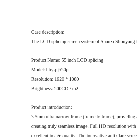
Case description:
The LCD splicing screen system of Shanxi Shouyang 
Product Name: 55 inch LCD splicing
Model: hby-pj550p
Resolution: 1920 * 1080
Brightness: 500CD / m2
Product introduction:
3.5mm ultra narrow frame (frame to frame), providing 
creating truly seamless image. Full HD resolution with 
excellent image quality. The innovative anti glare scree