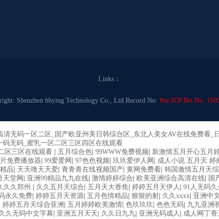
Links：
right: Shenzhen hbying Technology Co., Ltd Record No:
Yue ICP Bei No. 150
高清无码一区二区_国产欧亚州美日韩综合区_东北人美女AV在线免费看_
韩一码无码_蜜乳一区二区三区四区在线观看
二区三区在线观看
|
五月综合色
|
99WWW免费视频
|
新激情五月开心五月
片免费播放器
|
99爱爱网
|
97色色视频
|
玖玖爱伊人网
|
成人小说 五月天 婷
精品
|
天天噜天天爱
|
青青青在线视频国产
|
黄网免费看
|
韩国激情五月天综
月天堂网
|
亚洲99精品九九在线
|
激情婷婷综合
|
欧美亚洲综合高清在线
|
国
久久久郑州
|
久久五月天综合
|
五月天大香焦
|
婷婷五月天伊人
|
91人无码
码永久免费
|
婷婷五月天资源
|
五月色情精品
|
狠狠的射
|
久久xxxx
|
亚洲中
|
婷婷五月天综合亚洲
|
五月婷婷欧美激情
|
色玖玖玖
|
色色无码
|
九九亚洲
久久无码中文字幕
|
亚洲五月天天
|
久久日九九
|
亚洲无码成人
|
成人网丁香