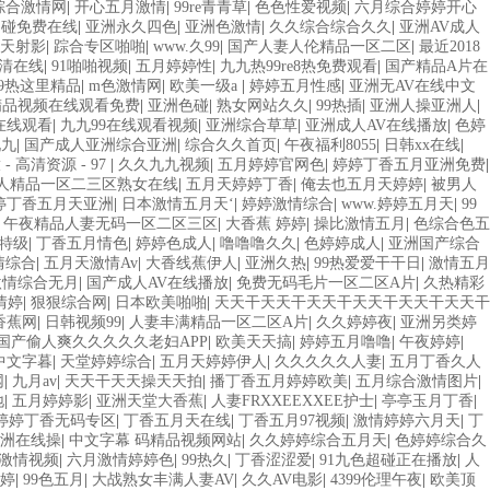
综合激情网
|
开心五月激情
|
99re青青草
|
色色性爱视频
|
六月综合婷婷开心
超碰免费在线
|
亚洲永久四色
|
亚洲色激情
|
久久综合综合久久
|
亚洲AV成人
天射影
|
踪合专区啪啪
|
www.久99
|
国产人妻人伦精品一区二区
|
最近2018
清在线
|
91啪啪视频
|
五月婷婷性
|
九九热99re8热免费观看
|
国产精品A片在
99热这里精品
|
m色激情网
|
欧美一级a
|
婷婷五月性感
|
亚洲无AV在线中文
精品视频在线观看免费
|
亚洲色碰
|
熟女网站久久
|
99热插
|
亚洲人操亚洲人
|
在线观看
|
九九99在线观看视频
|
亚洲综合草草
|
亚洲成人AV在线播放
|
色婷
九九
|
国产成人亚洲综合亚洲
|
综合久久首页
|
午夜福利8055
|
日韩xx在线
|
高清资源 - 97
|
久久九九视频
|
五月婷婷官网色
|
婷婷丁香五月亚洲免费
|
人精品一区二三区熟女在线
|
五月天婷婷丁香
|
俺去也五月天婷婷
|
被男人
婷丁香五月天亚洲
|
日本激情五月天‘
|
婷婷激情综合
|
www.婷婷五月天
|
99
|
午夜精品人妻无码一区二区三区
|
大香蕉 婷婷
|
操比激情五月
|
色综合色五
特级
|
丁香五月情色
|
婷婷色成人
|
噜噜噜久久
|
色婷婷成人
|
亚洲国产综合
情综合
|
五月天激情Av
|
大香线蕉伊人
|
亚洲久热
|
99热爱爱干干日
|
激情五月
激情综合无月
|
国产成人AV在线播放
|
免费无码毛片一区二区A片
|
久热精彩
情婷
|
狠狠综合网
|
日本欧美啪啪
|
天天干天天干天天干天天干天天干天天干
香蕉网
|
日韩视频99
|
人妻丰满精品一区二区A片
|
久久婷婷夜
|
亚洲另类婷
国产偷人爽久久久久久老妇APP
|
欧美天天搞
|
婷婷五月噜噜
|
午夜婷婷
|
中文字暮
|
天堂婷婷综合
|
五月天婷婷伊人
|
久久久久久人妻
|
五月丁香久人
网
|
九月av
|
天天干天天操天天拍
|
播丁香五月婷婷欧美
|
五月综合激情图片
|
地
|
五月婷婷影
|
亚洲天堂大香蕉
|
人妻FRXXEEXXEE护士
|
亭亭玉月丁香
|
婷婷丁香无码专区
|
丁香五月天在线
|
丁香五月97视频
|
激情婷婷六月天
|
丁
洲在线操
|
中文字幕 码精品视频网站
|
久久婷婷综合五月天
|
色婷婷综合久
激情视频
|
六月激情婷婷色
|
99热久
|
丁香涩涩爱
|
91九色超碰正在播放
|
人
婷
|
99色五月
|
大战熟女丰满人妻AV
|
久久AV电影
|
4399伦理午夜
|
欧美顶